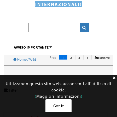
INTERNAZIONALI!
AVVISO IMPORTANTE
Prec
1
2
3
4
Successivo
Home / W&E
Utilizzando questo sito web, acconsenti all'utilizzo di
cookie.
Filter
(
Maggiori informazioni
)
Got It