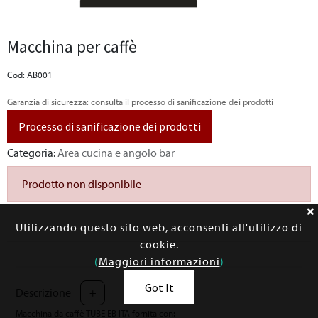
Macchina per caffè
Cod: AB001
Garanzia di sicurezza: consulta il processo di sanificazione dei prodotti
Processo di sanificazione dei prodotti
Categoria:
Area cucina e angolo bar
Prodotto non disponibile
Utilizzando questo sito web, acconsenti all'utilizzo di
cookie.
(
Maggiori informazioni
)
Got It
Descrizione
+
Macchina da caffè TUBE EB ITA fornita con: