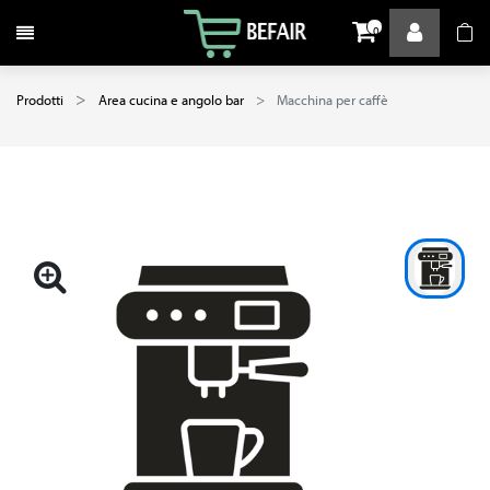
Attiva / disattiva la navigazione
0
Prodotti
Area cucina e angolo bar
Macchina per caffè